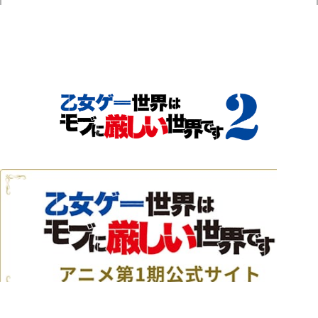
TOP
NEWS
ON AIR
INTRODUCTION
STORY
CHARACTER
STAFF&CAST
MOVIE
Blu-ray
MUSIC
BOOKS
SPECIAL
PAGE T