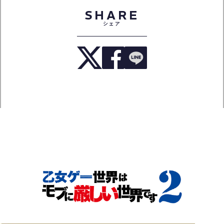
SHARE
シェア
TOP
NEWS
ON AIR
INTRODUCTION
STORY
CHARACTER
STAFF&CAST
MOVIE
Blu-ray
MUSIC
BOOKS
SPECIAL