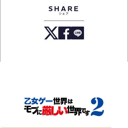
SHARE
シェア
TOP
NEWS
ON AIR
INTRODUCTION
STORY
CHARACTER
STAFF&CAST
MOVIE
Blu-ray
MUSIC
BOOKS
SPECIAL