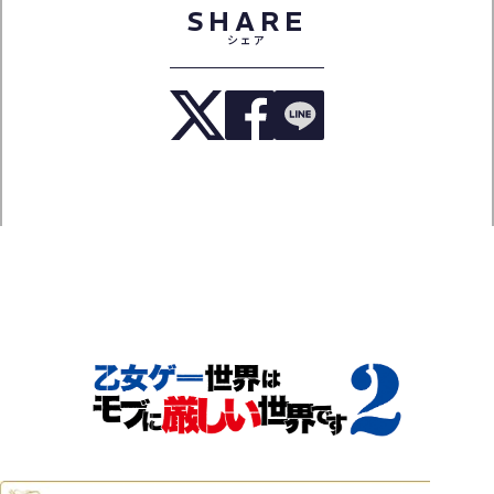
SHARE
シェア
TOP
NEWS
ON AIR
INTRODUCTION
STORY
CHARACTER
STAFF&CAST
MOVIE
Blu-ray
MUSIC
BOOKS
SPECIAL