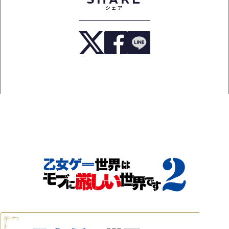
シェア
TOP
NEWS
ON AIR
INTRODUCTION
STORY
CHARACTER
STAFF&CAST
MOVIE
Blu-ray
MUSIC
BOOKS
SPECIAL