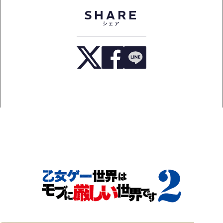
SHARE
シェア
TOP
NEWS
ON AIR
INTRODUCTION
STORY
CHARACTER
STAFF&CAST
MOVIE
Blu-ray
MUSIC
BOOKS
SPECIAL